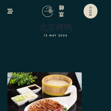
bout Us
RSVP
Our Menus
北京烤鸭
ontact Us
12 MAY 2024