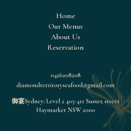
Home
Our Menus
About Us
Reservation
Inst
0426208208
diamondterritoryseafood@gmail.com
Fac
御宴Sydney: Level 2 405-411 Sussex street
Haymarket NSW 2000