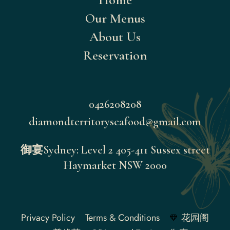
Our Menus
About Us
Reservation
Inst
0426208208
diamondterritoryseafood@gmail.com
Fac
御宴Sydney: Level 2 405-411 Sussex street
Haymarket NSW 2000
Privacy Policy
Terms & Conditions
花园阁